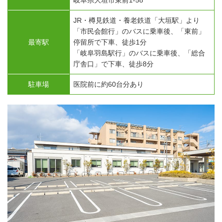
岐阜県大垣市東前1-58
JR・樽見鉄道・養老鉄道「大垣駅」より
「市民会館行」のバスに乗車後、「東前」
最寄駅
停留所で下車、徒歩1分
「岐阜羽島駅行」のバスに乗車後、「総合
庁舎口」で下車、徒歩8分
駐車場
医院前に約60台分あり