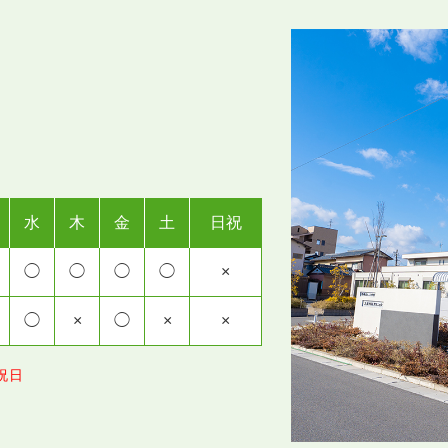
水
木
金
土
日祝
◯
◯
◯
◯
×
◯
×
◯
×
×
祝日