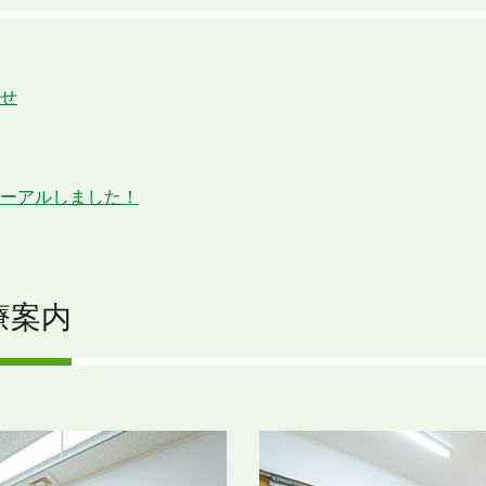
せ
ーアルしました！
療案内